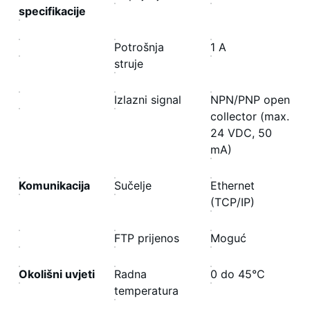
specifikacije
Potrošnja
1 A
struje
Izlazni signal
NPN/PNP open
collector (max.
24 VDC, 50
mA)
Komunikacija
Sučelje
Ethernet
(TCP/IP)
FTP prijenos
Moguć
Okolišni uvjeti
Radna
0 do 45°C
temperatura