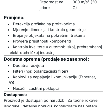
Otpornost na
300 m/s² (30
udare
G)
Primjene:
Detekcija grešaka na proizvodima
Mjerenje dimenzija i kontrola geometrije
Brojanje objekata na pokretnim trakama
Provjera prisutnosti komponenti
Kontrola kvalitete u automobilskoj, prehrambenoj
i elektrotehničkoj industriji
Dodatna oprema (prodaje se zasebno):
Dodatna rasvjeta
Filteri (npr. polarizacijski filter)
Kablovi za napajanje i komunikaciju (Ethernet,
I/O)
Nosači i zaštitni poklopci
Dostupnost:
Proizvod je dostupan po narudžbi. Za točne rokove
isporuke i detaljnu ponudu, kontaktirajte nas putem