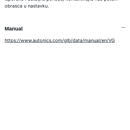
obrasca u nastavku.
Manual
https://www.autonics.com/glb/data/manual/en/VG
Podrška
Stručno savjetovanje za rješenja 
industrijske automatizacije.