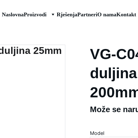
Naslovna
Proizvodi
Rješenja
Partneri
O nama
Kontakt
VG-C04
duljin
200m
Može se naru
Model