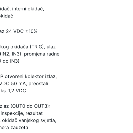
idač, interni okidač,
okidač
laz 24 VDC ±10%
skog okidača (TRIG), ulaz
(IN2, IN3), promjena radne
0 do IN3)
P otvoreni kolektor izlaz,
VDC 50 mA, preostali
ks. 1,2 VDC
 izlaz (OUT0 do OUT3):
inspekcije, rezultat
, okidač vanjskog svjetla,
mera zauzeta