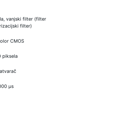
 vanjski filter (filter
izacijski filter)
 kolor CMOS
 piksela
zatvarač
000 μs