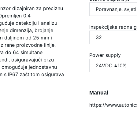
nzor dizajniran za preciznu
 Opremljen 0.4
uje detekciju i analizu
Inspekcijska radna 
nje dimenzija, brojanje
nom duljinom od 25 mm i
zirane proizvodne linije,
ava do 64 simultane
Power supply
ndi, osiguravajući brzu i
a omogućuje jednostavnu
jn s IP67 zaštitom osigurava
Manual
https://www.autoni
t