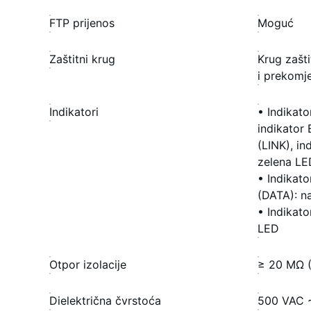
FTP prijenos
Moguć
Zaštitni krug
Krug zašti
i prekomje
Indikatori
• Indikat
indikator
(LINK), in
zelena LE
• Indikat
(DATA): n
• Indikato
LED
Otpor izolacije
≥ 20 MΩ 
Dielektrična čvrstoća
500 VAC ~