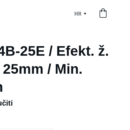
HR
B-25E / Efekt. ž.
a 25mm / Min.
m
čiti