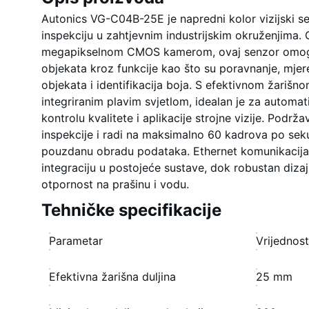
Autonics VG-C04B-25E je napredni kolor vizijski se
inspekciju u zahtjevnim industrijskim okruženjima.
megapikselnom CMOS kamerom, ovaj senzor omoguć
objekata kroz funkcije kao što su poravnanje, mjere
objekata i identifikacija boja. S efektivnom žariš
integriranim plavim svjetlom, idealan je za automati
kontrolu kvalitete i aplikacije strojne vizije. Podrž
inspekcije i radi na maksimalno 60 kadrova po seku
pouzdanu obradu podataka. Ethernet komunikacij
integraciju u postojeće sustave, dok robustan diza
otpornost na prašinu i vodu.
Tehničke specifikacije
Parametar
Vrijednos
Efektivna žarišna duljina
25 mm