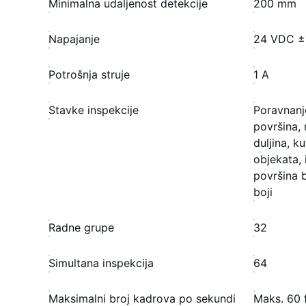
Minimalna udaljenost detekcije
200 mm
Napajanje
24 VDC 
Potrošnja struje
1 A
Stavke inspekcije
Poravnanje
površina, 
duljina, k
objekata, 
površina b
boji
Radne grupe
32
Simultana inspekcija
64
Maksimalni broj kadrova po sekundi
Maks. 60 