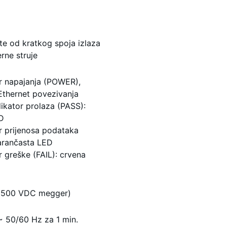
te od kratkog spoja izlaza
rne struje
or napajanja (POWER),
 Ethernet povezivanja
dikator prolaza (PASS):
D
or prijenosa podataka
arančasta LED
r greške (FAIL): crvena
(500 VDC megger)
 50/60 Hz za 1 min.