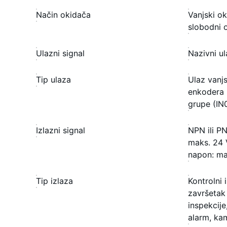
Način okidača
Vanjski ok
slobodni 
Ulazni signal
Nazivni u
Tip ulaza
Ulaz vanj
enkodera 
grupe (IN
Izlazni signal
NPN ili PN
maks. 24 
napon: ma
Tip izlaza
Kontrolni
završetak 
inspekcije
alarm, ka