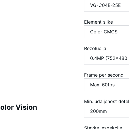
Element slike
Rezolucija
Frame per second
Min. udaljenost dete
lor Vision
Stavke inspekcije