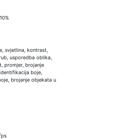
±10%
, svjetlina, kontrast,
rub, usporedba oblika,
ut, promjer, brojanje
identifikacija boje,
oje, brojanje objekata u
fps