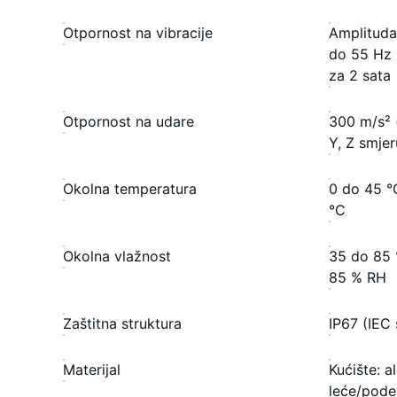
Otpornost na vibracije
Amplituda
do 55 Hz 
za 2 sata
Otpornost na udare
300 m/s² 
Y, Z smjer
Okolna temperatura
0 do 45 °C
°C
Okolna vlažnost
35 do 85 
85 % RH
Zaštitna struktura
IP67 (IEC
Materijal
Kućište: a
leće/pode