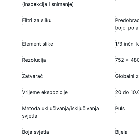
(inspekcija i snimanje)
Filtri za sliku
Predobrada,
boje, polar
Element slike
1/3 inčni
Rezolucija
752 × 480
Zatvarač
Globalni 
Vrijeme ekspozicije
20 do 10.
Metoda uključivanja/isključivanja
Puls
svjetla
Boja svjetla
Bijela