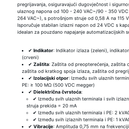
pregrijavanja, osiguravajući dugovječnost i sigurno
ulaznog napona od 100 - 240 VAC~/90 - 350 VDC 
264 VAC~), s potrošnjom struje od 0,58 A na 115 
Isporučuje stabilan izlazni napon od 24 VDC s kapa
idealan za pouzdano napajanje automatizacijskih s
✔
Indikator
: Indikator izlaza (zeleni), indikat
(crveni)
✔
Zaštita
: Zaštita od preopterećenja, zaštit
zaštita od kratkog spoja izlaza, zaštita od pregri
✔
Izolacijski otpor
: Između svih ulaznih termina
PE: ≥ 100 MΩ (500 VDC megger)
✔
Dielektrična čvrstoća
:
✔ Između svih ulaznih terminala i svih izlaz
struja prekida = 20 mA
✔ Između svih ulaznih terminala i PE: 2 kVA
✔ Između svih izlaznih terminala i PE: 1 kV
✔
Vibracije
: Amplituda 0,75 mm na frekvencij