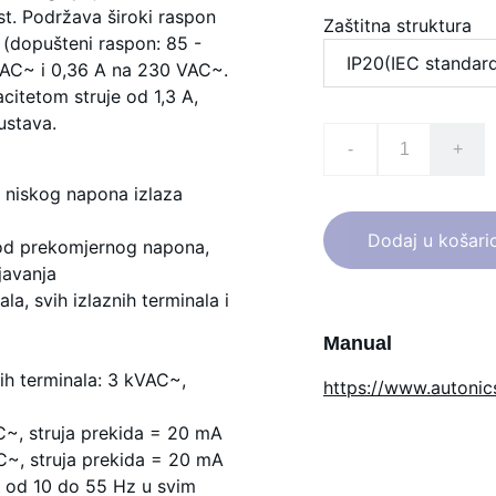
st. Podržava široki raspon
Zaštitna struktura
(dopušteni raspon: 85 -
VAC~ i 0,36 A na 230 VAC~.
citetom struje od 1,3 A,
ustava.
-
+
or niskog napona izlaza
Dodaj u košari
a od prekomjernog napona,
javanja
la, svih izlaznih terminala i
Manual
nih terminala: 3 kVAC~,
https://www.autoni
C~, struja prekida = 20 mA
AC~, struja prekida = 20 mA
i od 10 do 55 Hz u svim