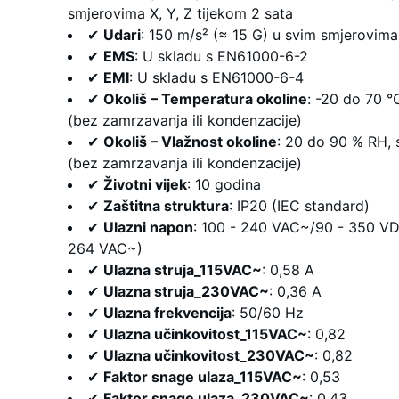
smjerovima X, Y, Z tijekom 2 sata
✔
Udari
: 150 m/s² (≈ 15 G) u svim smjerovima
✔
EMS
: U skladu s EN61000-6-2
✔
EMI
: U skladu s EN61000-6-4
✔
Okoliš – Temperatura okoline
: -20 do 70 °
(bez zamrzavanja ili kondenzacije)
✔
Okoliš – Vlažnost okoline
: 20 do 90 % RH, 
(bez zamrzavanja ili kondenzacije)
✔
Životni vijek
: 10 godina
✔
Zaštitna struktura
: IP20 (IEC standard)
✔
Ulazni napon
: 100 - 240 VAC~/90 - 350 VD
264 VAC~)
✔
Ulazna struja_115VAC~
: 0,58 A
✔
Ulazna struja_230VAC~
: 0,36 A
✔
Ulazna frekvencija
: 50/60 Hz
✔
Ulazna učinkovitost_115VAC~
: 0,82
✔
Ulazna učinkovitost_230VAC~
: 0,82
✔
Faktor snage ulaza_115VAC~
: 0,53
✔
Faktor snage ulaza_230VAC~
: 0,43