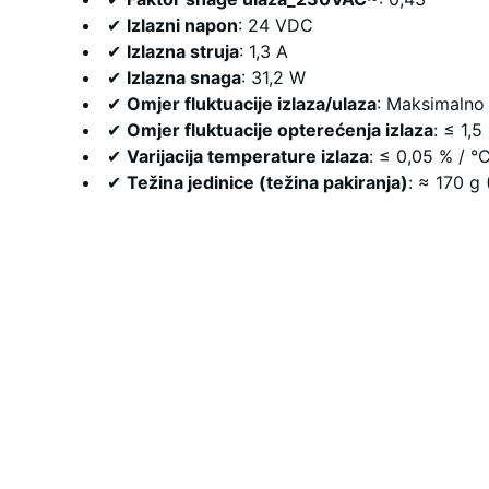
✔
Izlazni napon
: 24 VDC
✔
Izlazna struja
: 1,3 A
✔
Izlazna snaga
: 31,2 W
✔
Omjer fluktuacije izlaza/ulaza
: Maksimalno
✔
Omjer fluktuacije opterećenja izlaza
: ≤ 1,5
✔
Varijacija temperature izlaza
: ≤ 0,05 % / °
✔
Težina jedinice (težina pakiranja)
: ≈ 170 g
Podrška
Stručno savjetovanje za rješenja industrijske 
automatizacije.