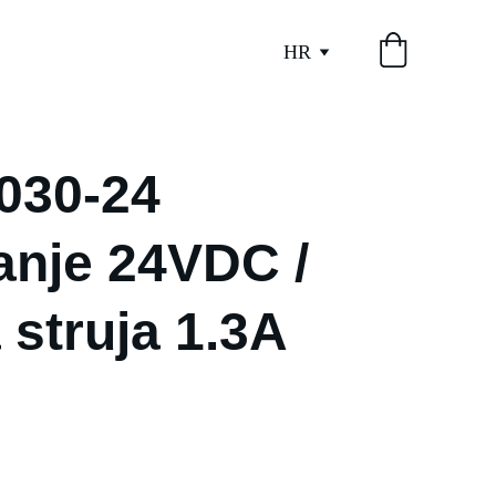
HR
030-24
anje 24VDC /
 struja 1.3A