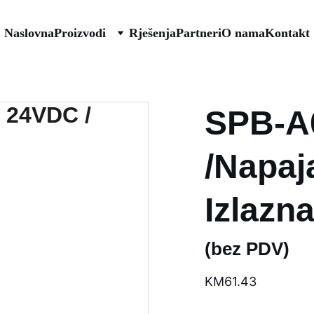
Naslovna
Proizvodi
Rješenja
Partneri
O nama
Kontakt
SPB-A
/Napaj
Izlazna
(bez PDV)
KM61.43