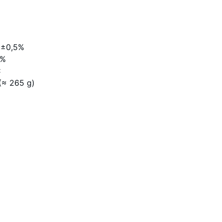
 ±0,5%
 %
C
 (≈ 265 g)
P
ROIZVODI
Contact