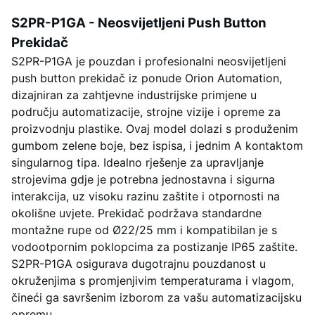
S2PR-P1GA - Neosvijetljeni Push Button
Prekidač
S2PR-P1GA je pouzdan i profesionalni neosvijetljeni
push button prekidač iz ponude Orion Automation,
dizajniran za zahtjevne industrijske primjene u
području automatizacije, strojne vizije i opreme za
proizvodnju plastike. Ovaj model dolazi s produženim
gumbom zelene boje, bez ispisa, i jednim A kontaktom
singularnog tipa. Idealno rješenje za upravljanje
strojevima gdje je potrebna jednostavna i sigurna
interakcija, uz visoku razinu zaštite i otpornosti na
okolišne uvjete. Prekidač podržava standardne
montažne rupe od Ø22/25 mm i kompatibilan je s
vodootpornim poklopcima za postizanje IP65 zaštite.
S2PR-P1GA osigurava dugotrajnu pouzdanost u
okruženjima s promjenjivim temperaturama i vlagom,
čineći ga savršenim izborom za vašu automatizacijsku
opremu.