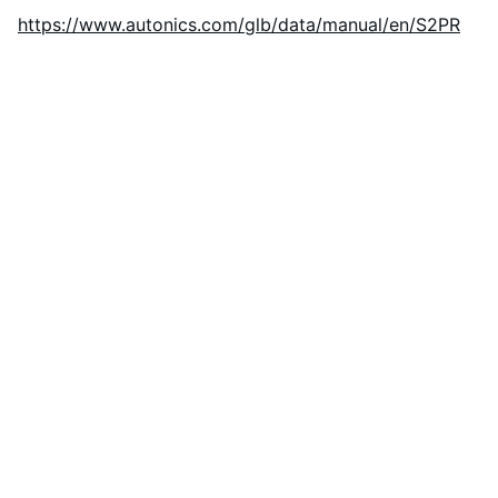
https://www.autonics.com/glb/data/manual/en/S2PR
Podrška
Stručno savjetovanje za rješenja 
industrijske automatizacije.
P
ROIZVODI
info@orionautomationba.com
+387 63 386 776