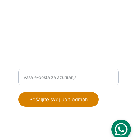
P
ROIZVODI
info@orionautomationba.com
+387 63 386 776
RJEŠENJA
Unesite vašu email adresu
Pošaljite svoj upit odmah
© 2025. All rights reserved.