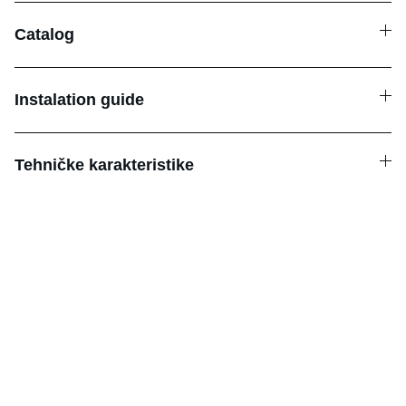
Catalog
Instalation guide
Tehničke karakteristike
Podrška
Stručno savjetovanje za rješenja 
industrijske automatizacije.