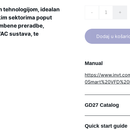
 tehnologijom, idealan
-
+
skim sektorima poput
rambene preradbe,
VAC sustava, te
Dodaj u košari
Manual
https://www.invt.c
0Smart%20VFD%20M
GD27 Catalog
Quick start guide