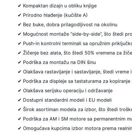
✔ Kompaktan dizajn u obliku knjige
✔ Prirodno hlađenje (kućište A)
✔ Bez buke, dobra prilagodljivost na okolinu
✔ Mogućnost montaže “side-by-side”, što štedi pr
✔ Push-in kontrolni terminali sa opružnim priključ
✔ Žičenje bez alata, što štedi 50% vremena za žiče
✔ Podrška za montažu na DIN šinu
✔ Olakšava rastavljanje i sastavljanje, štedi vreme i
✔ Podrška za displeje sa tastaturama za kopiranje
✔ Olakšava serijsku operaciju i održavanje
✔ Dostupni standardni modeli i EU modeli
✔ Širok asortiman modela za izbor, što štedi troš
✔ Podrška za AM i SM motore sa permanentnim m
✔ Omogućava kupcima izbor motora prema realn