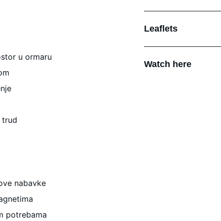
Leaflets
ostor u ormaru
Watch here
kom
nje
 trud
kove nabavke
agnetima
im potrebama