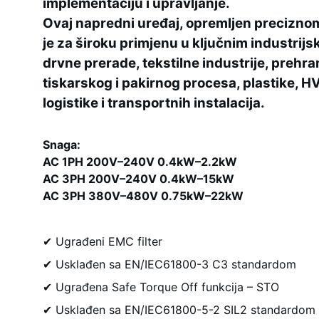
implementaciju i upravljanje.
Ovaj napredni uređaj, opremljen preciznom
je za široku primjenu u ključnim industrij
drvne prerade, tekstilne industrije, preh
tiskarskog i pakirnog procesa, plastike, H
logistike i transportnih instalacija.
Snaga:
AC 1PH 200V–240V 0.4kW–2.2kW
AC 3PH 200V–240V 0.4kW–15kW
AC 3PH 380V–480V 0.75kW–22kW
✔ Ugrađeni EMC filter
✔ Usklađen sa EN/IEC61800-3 C3 standardom
✔ Ugrađena Safe Torque Off funkcija – STO
✔ Usklađen sa EN/IEC61800-5-2 SIL2 standardom