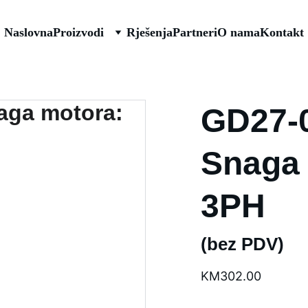
Naslovna
Proizvodi
Rješenja
Partneri
O nama
Kontakt
GD27-
Snaga 
3PH
(bez PDV)
KM302.00