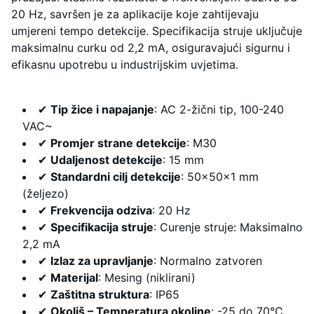
20 Hz, savršen je za aplikacije koje zahtijevaju
umjereni tempo detekcije. Specifikacija struje uključuje
maksimalnu curku od 2,2 mA, osiguravajući sigurnu i
efikasnu upotrebu u industrijskim uvjetima.
✔
Tip žice i napajanje
: AC 2-žični tip, 100-240
VAC~
✔
Promjer strane detekcije
: M30
✔
Udaljenost detekcije
: 15 mm
✔
Standardni cilj detekcije
: 50×50×1 mm
(željezo)
✔
Frekvencija odziva
: 20 Hz
✔
Specifikacija struje
: Curenje struje: Maksimalno
2,2 mA
✔
Izlaz za upravljanje
: Normalno zatvoren
✔
Materijal
: Mesing (niklirani)
✔
Zaštitna struktura
: IP65
✔
Okoliš – Temperatura okoline
: -25 do 70°C,