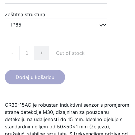
Zaštitna struktura
Out of stock
-
+
Dodaj u košaricu
CR30-15AC je robustan induktivni senzor s promjerom
strane detekcije M30, dizajniran za pouzdanu
detekciju na udaljenosti do 15 mm. Idealno djeluje s
standardnim ciljem od 50×50×1 mm (željezo),
pružajući stabilne rezultate. S frekvencijom odziva od