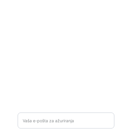
Podrška
Stručno savjetovanje za rješenja 
industrijske automatizacije.
P
ROIZVODI
info@orionautomationba.com
+387 63 386 776
RJEŠENJA
Unesite vašu email adresu