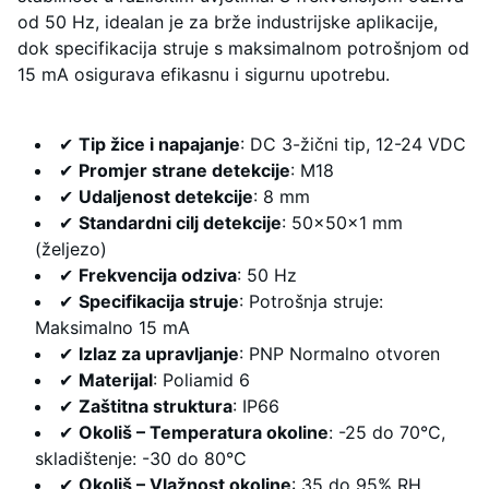
od 50 Hz, idealan je za brže industrijske aplikacije,
dok specifikacija struje s maksimalnom potrošnjom od
15 mA osigurava efikasnu i sigurnu upotrebu.
✔
Tip žice i napajanje
: DC 3-žični tip, 12-24 VDC
✔
Promjer strane detekcije
: M18
✔
Udaljenost detekcije
: 8 mm
✔
Standardni cilj detekcije
: 50×50×1 mm
(željezo)
✔
Frekvencija odziva
: 50 Hz
✔
Specifikacija struje
: Potrošnja struje:
Maksimalno 15 mA
✔
Izlaz za upravljanje
: PNP Normalno otvoren
✔
Materijal
: Poliamid 6
✔
Zaštitna struktura
: IP66
✔
Okoliš – Temperatura okoline
: -25 do 70°C,
skladištenje: -30 do 80°C
✔
Okoliš – Vlažnost okoline
: 35 do 95% RH,