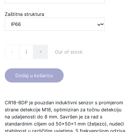
Zaštitna struktura
Out of stock
-
+
Dodaj u košaricu
CR18-8DP je pouzdan induktivni senzor s promjerom
strane detekcije M18, optimiziran za točnu detekciju
na udaljenosti do 8 mm. Savršen je za rad s
standardnim ciljem od 50×50×1 mm (željezo), nudeći
stabilnost u različitim uvjetima. S frekvencijom odziva