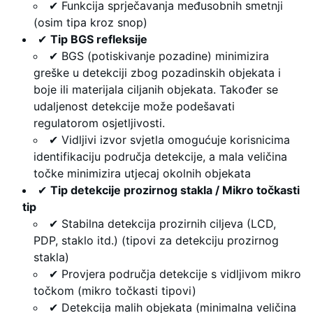
✔ Funkcija sprječavanja međusobnih smetnji
(osim tipa kroz snop)
✔
Tip BGS refleksije
✔ BGS (potiskivanje pozadine) minimizira
greške u detekciji zbog pozadinskih objekata i
boje ili materijala ciljanih objekata. Također se
udaljenost detekcije može podešavati
regulatorom osjetljivosti.
✔ Vidljivi izvor svjetla omogućuje korisnicima
identifikaciju područja detekcije, a mala veličina
točke minimizira utjecaj okolnih objekata
✔
Tip detekcije prozirnog stakla / Mikro točkasti
tip
✔ Stabilna detekcija prozirnih ciljeva (LCD,
PDP, staklo itd.) (tipovi za detekciju prozirnog
stakla)
✔ Provjera područja detekcije s vidljivom mikro
točkom (mikro točkasti tipovi)
✔ Detekcija malih objekata (minimalna veličina