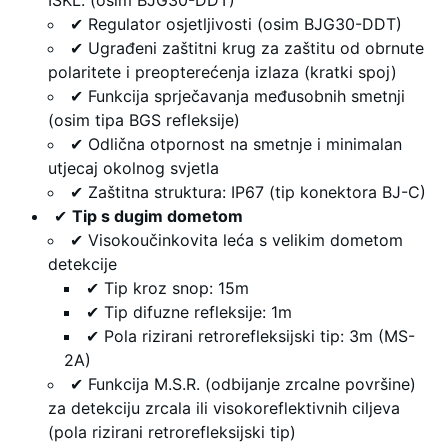
ISKL. (osim BJG30-DDT)
✔ Regulator osjetljivosti (osim BJG30-DDT)
✔ Ugrađeni zaštitni krug za zaštitu od obrnute
polaritete i preopterećenja izlaza (kratki spoj)
✔ Funkcija sprječavanja međusobnih smetnji
(osim tipa BGS refleksije)
✔ Odlična otpornost na smetnje i minimalan
utjecaj okolnog svjetla
✔ Zaštitna struktura: IP67 (tip konektora BJ-C)
✔
Tip s dugim dometom
✔ Visokoučinkovita leća s velikim dometom
detekcije
✔ Tip kroz snop: 15m
✔ Tip difuzne refleksije: 1m
✔ Pola rizirani retrorefleksijski tip: 3m (MS-
2A)
✔ Funkcija M.S.R. (odbijanje zrcalne površine)
za detekciju zrcala ili visokoreflektivnih ciljeva
(pola rizirani retrorefleksijski tip)