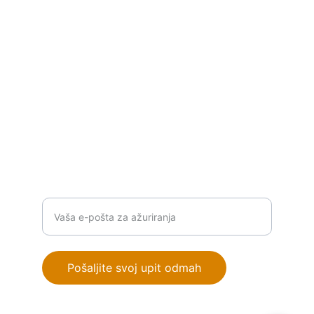
industrijske automatizacije.
P
ROIZVODI
info@orionautomationba.com
+387 63 386 776
RJEŠENJA
Unesite vašu email adresu
Pošaljite svoj upit odmah