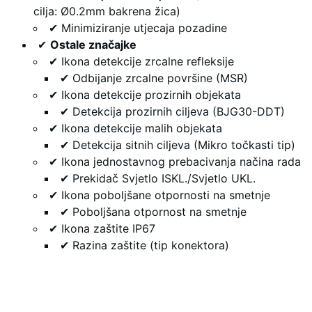
cilja: Ø0.2mm bakrena žica)
✔ Minimiziranje utjecaja pozadine
✔
Ostale značajke
✔ Ikona detekcije zrcalne refleksije
✔ Odbijanje zrcalne površine (MSR)
✔ Ikona detekcije prozirnih objekata
✔ Detekcija prozirnih ciljeva (BJG30-DDT)
✔ Ikona detekcije malih objekata
✔ Detekcija sitnih ciljeva (Mikro točkasti tip)
✔ Ikona jednostavnog prebacivanja načina rada
✔ Prekidač Svjetlo ISKL./Svjetlo UKL.
✔ Ikona poboljšane otpornosti na smetnje
✔ Poboljšana otpornost na smetnje
✔ Ikona zaštite IP67
✔ Razina zaštite (tip konektora)