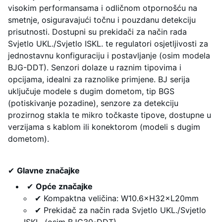
visokim performansama i odličnom otpornošću na
smetnje, osiguravajući točnu i pouzdanu detekciju
prisutnosti. Dostupni su prekidači za način rada
Svjetlo UKL./Svjetlo ISKL. te regulatori osjetljivosti za
jednostavnu konfiguraciju i postavljanje (osim modela
BJG-DDT). Senzori dolaze u raznim tipovima i
opcijama, idealni za raznolike primjene. BJ serija
uključuje modele s dugim dometom, tip BGS
(potiskivanje pozadine), senzore za detekciju
prozirnog stakla te mikro točkaste tipove, dostupne u
verzijama s kablom ili konektorom (modeli s dugim
dometom).
✔
Glavne značajke
✔
Opće značajke
✔ Kompaktna veličina: W10.6×H32×L20mm
✔ Prekidač za način rada Svjetlo UKL./Svjetlo