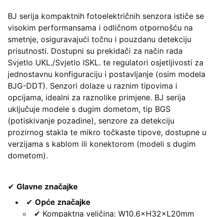
BJ serija kompaktnih fotoelektričnih senzora ističe se
visokim performansama i odličnom otpornošću na
smetnje, osiguravajući točnu i pouzdanu detekciju
prisutnosti. Dostupni su prekidači za način rada
Svjetlo UKL./Svjetlo ISKL. te regulatori osjetljivosti za
jednostavnu konfiguraciju i postavljanje (osim modela
BJG-DDT). Senzori dolaze u raznim tipovima i
opcijama, idealni za raznolike primjene. BJ serija
uključuje modele s dugim dometom, tip BGS
(potiskivanje pozadine), senzore za detekciju
prozirnog stakla te mikro točkaste tipove, dostupne u
verzijama s kablom ili konektorom (modeli s dugim
dometom).
✔
Glavne značajke
✔
Opće značajke
✔ Kompaktna veličina: W10.6×H32×L20mm