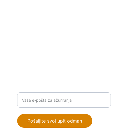
Stručno savjetovanje za rješenja 
industrijske automatizacije.
P
ROIZVODI
info@orionautomationba.com
+387 63 386 776
RJEŠENJA
Unesite vašu email adresu
Pošaljite svoj upit odmah