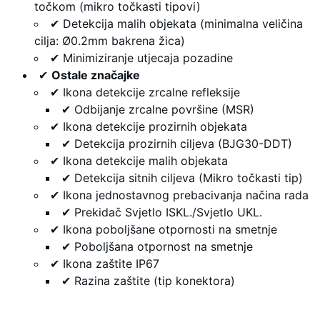
točkom (mikro točkasti tipovi)
✔ Detekcija malih objekata (minimalna veličina
cilja: Ø0.2mm bakrena žica)
✔ Minimiziranje utjecaja pozadine
✔
Ostale značajke
✔ Ikona detekcije zrcalne refleksije
✔ Odbijanje zrcalne površine (MSR)
✔ Ikona detekcije prozirnih objekata
✔ Detekcija prozirnih ciljeva (BJG30-DDT)
✔ Ikona detekcije malih objekata
✔ Detekcija sitnih ciljeva (Mikro točkasti tip)
✔ Ikona jednostavnog prebacivanja načina rada
✔ Prekidač Svjetlo ISKL./Svjetlo UKL.
✔ Ikona poboljšane otpornosti na smetnje
✔ Poboljšana otpornost na smetnje
✔ Ikona zaštite IP67
✔ Razina zaštite (tip konektora)