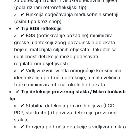
za detekciju zrcala ili visokoreflektivnih ciljeva
(pola rizirani retrorefleksijski tip)
✔ Funkcija sprječavanja međusobnih smetnji
(osim tipa kroz snop)
✔
Tip BGS refleksije
✔ BGS (potiskivanje pozadine) minimizira
greške u detekciji zbog pozadinskih objekata i
boje ili materijala ciljanih objekata. Također se
udaljenost detekcije može podešavati
regulatorom osjetljivosti.
✔ Vidljivi izvor svjetla omogućuje korisnicima
identifikaciju područja detekcije, a mala veličina
točke minimizira utjecaj okolnih objekata
✔
Tip detekcije prozirnog stakla / Mikro točkasti
tip
✔ Stabilna detekcija prozirnih ciljeva (LCD,
PDP, staklo itd.) (tipovi za detekciju prozirnog
stakla)
✔ Provjera područja detekcije s vidljivom mikro