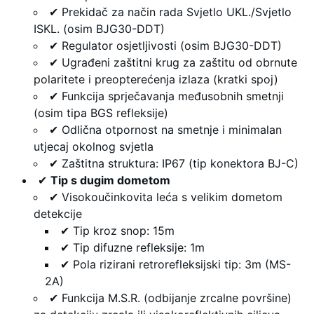
✔ Prekidač za način rada Svjetlo UKL./Svjetlo
ISKL. (osim BJG30-DDT)
✔ Regulator osjetljivosti (osim BJG30-DDT)
✔ Ugrađeni zaštitni krug za zaštitu od obrnute
polaritete i preopterećenja izlaza (kratki spoj)
✔ Funkcija sprječavanja međusobnih smetnji
(osim tipa BGS refleksije)
✔ Odlična otpornost na smetnje i minimalan
utjecaj okolnog svjetla
✔ Zaštitna struktura: IP67 (tip konektora BJ-C)
✔
Tip s dugim dometom
✔ Visokoučinkovita leća s velikim dometom
detekcije
✔ Tip kroz snop: 15m
✔ Tip difuzne refleksije: 1m
✔ Pola rizirani retrorefleksijski tip: 3m (MS-
2A)
✔ Funkcija M.S.R. (odbijanje zrcalne površine)