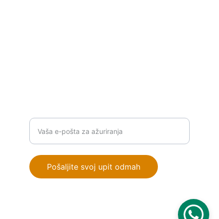
P
ROIZVODI
info@orionautomationba.com
+387 63 386 776
RJEŠENJA
Unesite vašu email adresu
Pošaljite svoj upit odmah
© 2025. All rights reserved.