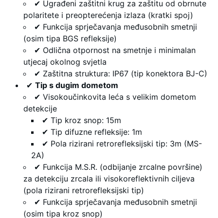
✔ Ugrađeni zaštitni krug za zaštitu od obrnute
polaritete i preopterećenja izlaza (kratki spoj)
✔ Funkcija sprječavanja međusobnih smetnji
(osim tipa BGS refleksije)
✔ Odlična otpornost na smetnje i minimalan
utjecaj okolnog svjetla
✔ Zaštitna struktura: IP67 (tip konektora BJ-C)
✔
Tip s dugim dometom
✔ Visokoučinkovita leća s velikim dometom
detekcije
✔ Tip kroz snop: 15m
✔ Tip difuzne refleksije: 1m
✔ Pola rizirani retrorefleksijski tip: 3m (MS-
2A)
✔ Funkcija M.S.R. (odbijanje zrcalne površine)
za detekciju zrcala ili visokoreflektivnih ciljeva
(pola rizirani retrorefleksijski tip)
✔ Funkcija sprječavanja međusobnih smetnji
(osim tipa kroz snop)