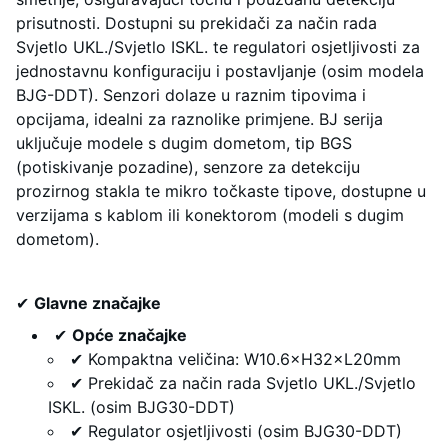
prisutnosti. Dostupni su prekidači za način rada
Svjetlo UKL./Svjetlo ISKL. te regulatori osjetljivosti za
jednostavnu konfiguraciju i postavljanje (osim modela
BJG-DDT). Senzori dolaze u raznim tipovima i
opcijama, idealni za raznolike primjene. BJ serija
uključuje modele s dugim dometom, tip BGS
(potiskivanje pozadine), senzore za detekciju
prozirnog stakla te mikro točkaste tipove, dostupne u
verzijama s kablom ili konektorom (modeli s dugim
dometom).
✔
Glavne značajke
✔
Opće značajke
✔ Kompaktna veličina: W10.6×H32×L20mm
✔ Prekidač za način rada Svjetlo UKL./Svjetlo
ISKL. (osim BJG30-DDT)
✔ Regulator osjetljivosti (osim BJG30-DDT)