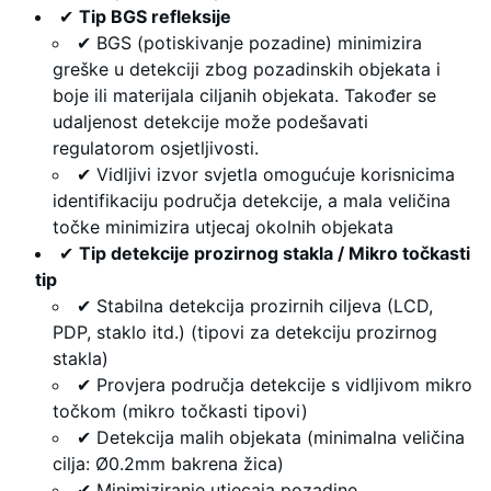
✔
Tip BGS refleksije
✔ BGS (potiskivanje pozadine) minimizira
greške u detekciji zbog pozadinskih objekata i
boje ili materijala ciljanih objekata. Također se
udaljenost detekcije može podešavati
regulatorom osjetljivosti.
✔ Vidljivi izvor svjetla omogućuje korisnicima
identifikaciju područja detekcije, a mala veličina
točke minimizira utjecaj okolnih objekata
✔
Tip detekcije prozirnog stakla / Mikro točkasti
tip
✔ Stabilna detekcija prozirnih ciljeva (LCD,
PDP, staklo itd.) (tipovi za detekciju prozirnog
stakla)
✔ Provjera područja detekcije s vidljivom mikro
točkom (mikro točkasti tipovi)
✔ Detekcija malih objekata (minimalna veličina
cilja: Ø0.2mm bakrena žica)
✔ Minimiziranje utjecaja pozadine