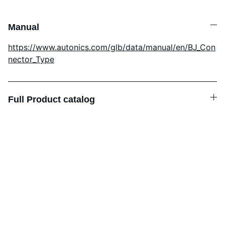
Manual
https://www.autonics.com/glb/data/manual/en/BJ_Con
nector_Type
Full Product catalog
Podrška
Stručno savjetovanje za rješenja 
industrijske automatizacije.