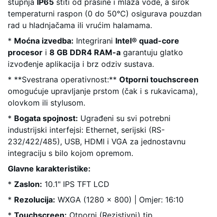
stupnja
IP65
štiti od prašine i mlaza vode, a širok
temperaturni raspon (0 do 50°C) osigurava pouzdan
rad u hladnjačama ili vrućim halamama.
*
Moćna izvedba:
Integrirani
Intel® quad-core
procesor
i
8 GB DDR4 RAM-a
garantuju glatko
izvođenje aplikacija i brz odziv sustava.
* **Svestrana operativnost:**
Otporni touchscreen
omogućuje upravljanje prstom (čak i s rukavicama),
olovkom ili stylusom.
*
Bogata spojnost:
Ugrađeni su svi potrebni
industrijski interfejsi: Ethernet, serijski (RS-
232/422/485), USB, HDMI i VGA za jednostavnu
integraciju s bilo kojom opremom.
Glavne karakteristike:
*
Zaslon:
10.1" IPS TFT LCD
*
Rezolucija:
WXGA (1280 x 800) | Omjer: 16:10
*
Touchscreen:
Otporni (Rezistivni) tip