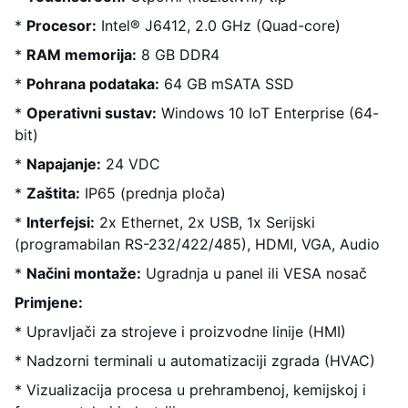
*
Procesor:
Intel® J6412, 2.0 GHz (Quad-core)
*
RAM memorija:
8 GB DDR4
*
Pohrana podataka:
64 GB mSATA SSD
*
Operativni sustav:
Windows 10 IoT Enterprise (64-
bit)
*
Napajanje:
24 VDC
*
Zaštita:
IP65 (prednja ploča)
*
Interfejsi:
2x Ethernet, 2x USB, 1x Serijski
(programabilan RS-232/422/485), HDMI, VGA, Audio
*
Načini montaže:
Ugradnja u panel ili VESA nosač
Primjene:
* Upravljači za strojeve i proizvodne linije (HMI)
* Nadzorni terminali u automatizaciji zgrada (HVAC)
* Vizualizacija procesa u prehrambenoj, kemijskoj i