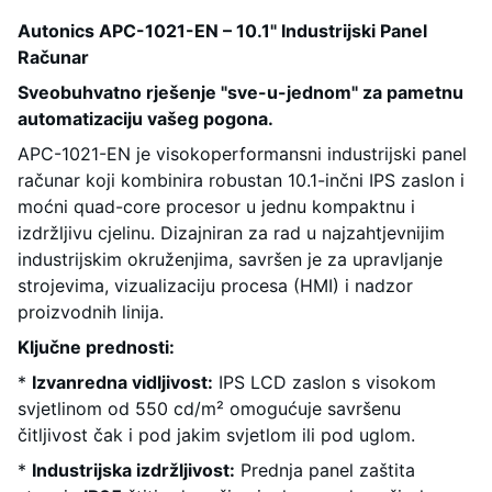
Autonics APC-1021-EN – 10.1" Industrijski Panel
Računar
Sveobuhvatno rješenje "sve-u-jednom" za pametnu
automatizaciju vašeg pogona.
APC-1021-EN je visokoperformansni industrijski panel
računar koji kombinira robustan 10.1-inčni IPS zaslon i
moćni quad-core procesor u jednu kompaktnu i
izdržljivu cjelinu. Dizajniran za rad u najzahtjevnijim
industrijskim okruženjima, savršen je za upravljanje
strojevima, vizualizaciju procesa (HMI) i nadzor
proizvodnih linija.
Ključne prednosti:
*
Izvanredna vidljivost:
IPS LCD zaslon s visokom
svjetlinom od 550 cd/m² omogućuje savršenu
čitljivost čak i pod jakim svjetlom ili pod uglom.
*
Industrijska izdržljivost:
Prednja panel zaštita