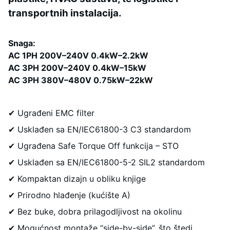
transportnih instalacija.
Snaga:
AC 1PH 200V–240V 0.4kW–2.2kW
AC 3PH 200V–240V 0.4kW–15kW
AC 3PH 380V–480V 0.75kW–22kW
✔ Ugrađeni EMC filter
✔ Usklađen sa EN/IEC61800-3 C3 standardom
✔ Ugrađena Safe Torque Off funkcija – STO
✔ Usklađen sa EN/IEC61800-5-2 SIL2 standardom
✔ Kompaktan dizajn u obliku knjige
✔ Prirodno hlađenje (kućište A)
✔ Bez buke, dobra prilagodljivost na okolinu
✔ Mogućnost montaže “side-by-side”, što štedi