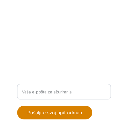
industrijske automatizacije.
P
ROIZVODI
info@orionautomationba.com
+387 63 386 776
RJEŠENJA
Unesite vašu email adresu
Pošaljite svoj upit odmah