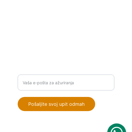
P
ROIZVODI
info@orionautomationba.com
+387 63 386 776
RJEŠENJA
Unesite vašu email adresu
Pošaljite svoj upit odmah